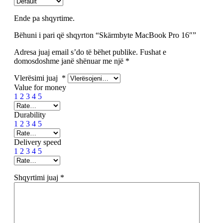
Ende pa shqyrtime.
Bëhuni i pari që shqyrton “Skärmbyte MacBook Pro 16″”
Adresa juaj email s’do të bëhet publike.
Fushat e
domosdoshme janë shënuar me një
*
Vlerësimi juaj
*
Value for money
1
2
3
4
5
Durability
1
2
3
4
5
Delivery speed
1
2
3
4
5
Shqyrtimi juaj
*