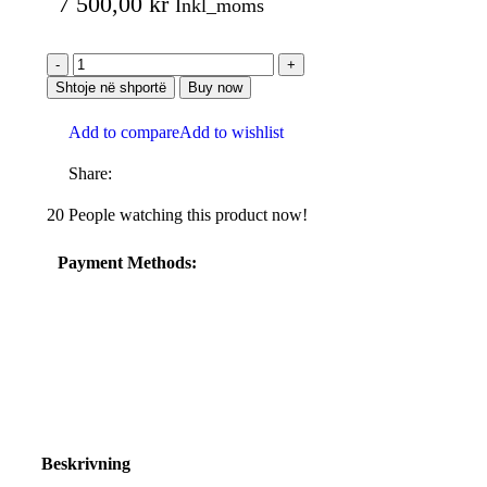
7 500,00
kr
Inkl_moms
Shtoje në shportë
Buy now
Add to compare
Add to wishlist
Share:
20
People watching this product now!
Payment Methods:
Beskrivning