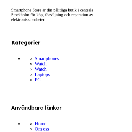
Smartphone Store är din pålitliga butik i centrala
Stockholm för köp, försäljning och reparation av
elektroniska enheter.
Kategorier
Smartphones
Watch
Watch
Laptops
PC
Användbara länkar
Home
Om oss