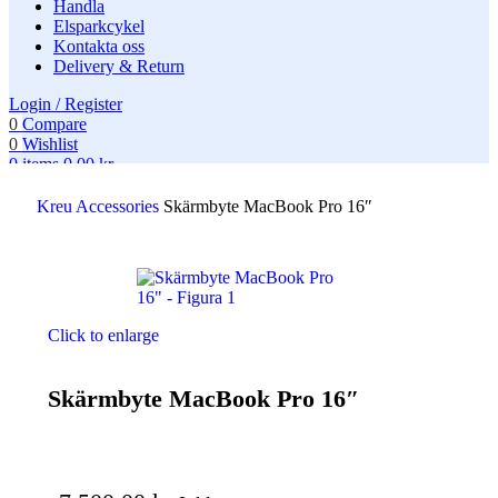
Handla
Elsparkcykel
Kontakta oss
Delivery & Return
Login / Register
0
Compare
0
Wishlist
0
items
0,00
kr
Search
Kreu
Accessories
Skärmbyte MacBook Pro 16″
Click to enlarge
Skärmbyte MacBook Pro 16″