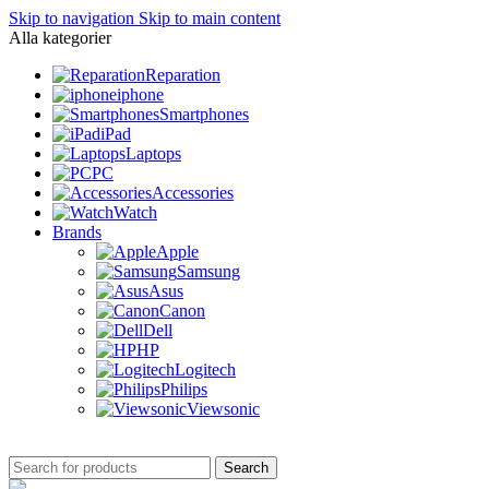
Skip to navigation
Skip to main content
Alla kategorier
Reparation
iphone
Smartphones
iPad
Laptops
PC
Accessories
Watch
Brands
Apple
Samsung
Asus
Canon
Dell
HP
Logitech
Philips
Viewsonic
Search