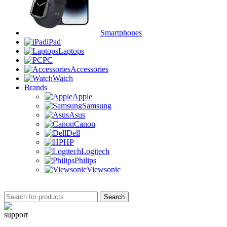
Smartphones
iPad
Laptops
PC
Accessories
Watch
Brands
Apple
Samsung
Asus
Canon
Dell
HP
Logitech
Philips
Viewsonic
Search