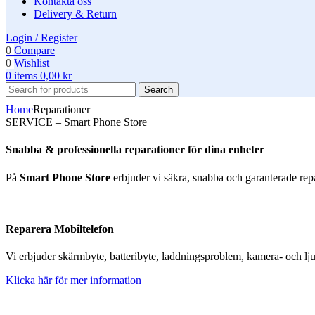
Kontakta oss
Delivery & Return
Login / Register
0
Compare
0
Wishlist
0
items
0,00
kr
Search
Home
Reparationer
SERVICE – Smart Phone Store
Snabba & professionella reparationer för dina enheter
På
Smart Phone Store
erbjuder vi säkra, snabba och garanterade repar
Reparera Mobiltelefon
Vi erbjuder skärmbyte, batteribyte, laddningsproblem, kamera- och lj
Klicka här för mer information