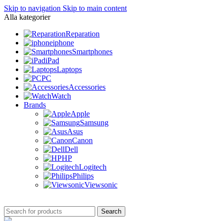
Skip to navigation
Skip to main content
Alla kategorier
Reparation
iphone
Smartphones
iPad
Laptops
PC
Accessories
Watch
Brands
Apple
Samsung
Asus
Canon
Dell
HP
Logitech
Philips
Viewsonic
Search