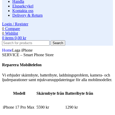
Handla
Elsparkcykel
Kontakta oss
Delivery & Return
Login / Register
0
Compare
0
Wishlist
0
items
0,00
kr
Search
Home
Laga iPhone
SERVICE – Smart Phone Store
Reparera Mobiltelefon
Vi erbjuder skärmbyte, batteribyte, laddningsproblem, kamera- och
ljudreparationer samt mjukvaruuppdateringar för alla mobilmodeller.
Modell
Skärmbyte från
Batteribyte från
iPhone 17 Pro Max
5590 kr
1290 kr