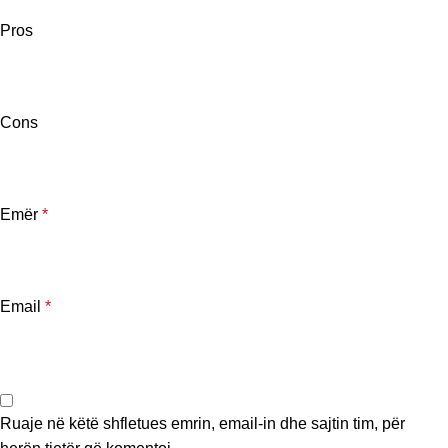
Pros
Cons
Emër
*
Email
*
Ruaje në këtë shfletues emrin, email-in dhe sajtin tim, për