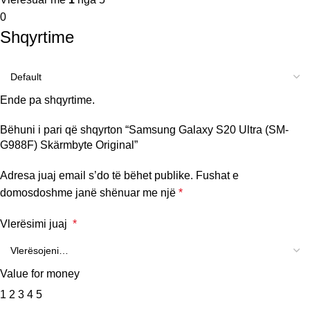
0
Shqyrtime
Ende pa shqyrtime.
Bëhuni i pari që shqyrton “Samsung Galaxy S20 Ultra (SM-
G988F) Skärmbyte Original”
Adresa juaj email s’do të bëhet publike.
Fushat e
domosdoshme janë shënuar me një
*
Vlerësimi juaj
*
Value for money
1
2
3
4
5