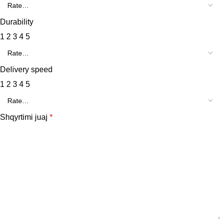
Durability
1
2
3
4
5
Delivery speed
1
2
3
4
5
Shqyrtimi juaj
*