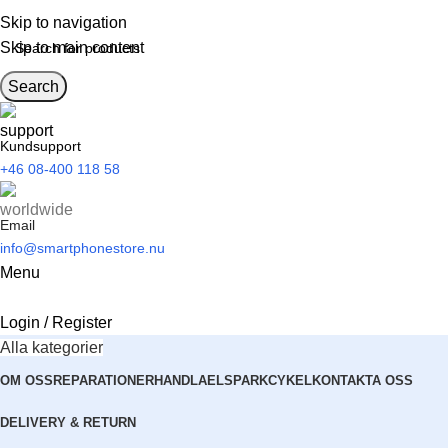
Skip to navigation
Skip to main content
Search
Kundsupport
+46 08-400 118 58
Email
info@smartphonestore.nu
Menu
Login / Register
Alla kategorier
OM OSS
REPARATIONER
HANDLA
ELSPARKCYKEL
KONTAKTA OSS
DELIVERY & RETURN