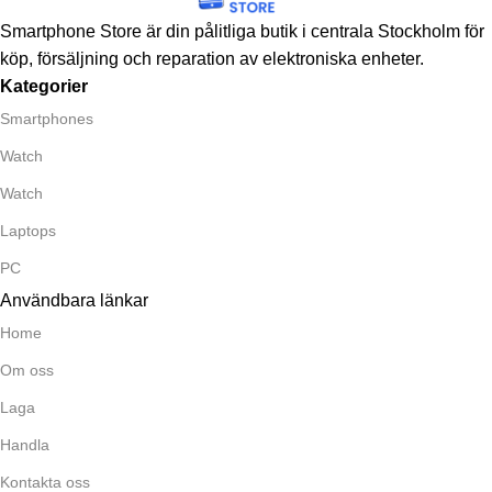
Smartphone Store är din pålitliga butik i centrala Stockholm för
köp, försäljning och reparation av elektroniska enheter.
Kategorier
Smartphones
Watch
Watch
Laptops
PC
Användbara länkar
Home
Om oss
Laga
Handla
Kontakta oss