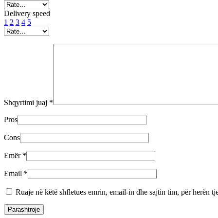
Delivery speed
1
2
3
4
5
Shqyrtimi juaj
*
Pros
Cons
Emër
*
Email
*
Ruaje në këtë shfletues emrin, email-in dhe sajtin tim, për herën tj