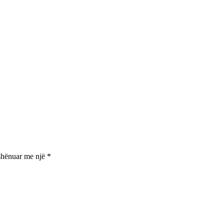
shënuar me një
*