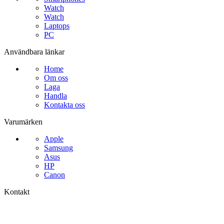
Watch
Watch
Laptops
PC
Användbara länkar
Home
Om oss
Laga
Handla
Kontakta oss
Varumärken
Apple
Samsung
Asus
HP
Canon
Kontakt