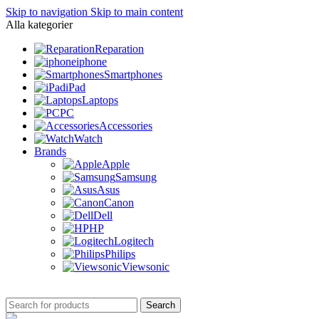
Skip to navigation
Skip to main content
Alla kategorier
Reparation
iphone
Smartphones
iPad
Laptops
PC
Accessories
Watch
Brands
Apple
Samsung
Asus
Canon
Dell
HP
Logitech
Philips
Viewsonic
Search