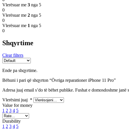
Vlerësuar me
3
nga 5
0
Vlerësuar me
2
nga 5
0
Vlerësuar me
1
nga 5
0
Shqyrtime
Clear filters
Ende pa shqyrtime.
Bëhuni i pari që shqyrton “Övriga reparationer iPhone 11 Pro”
Adresa juaj email s’do të bëhet publike.
Fushat e domosdoshme janë 
Vlerësimi juaj
*
Value for money
1
2
3
4
5
Durability
1
2
3
4
5