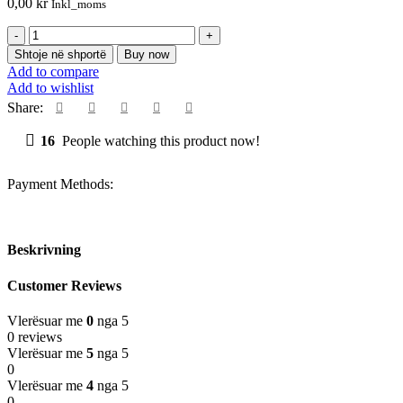
0,00
kr
Inkl_moms
Sasi
Övriga
Shtoje në shportë
Buy now
reparationer
Add to compare
iPhone
Add to wishlist
11
Share:
Pro
16
People watching this product now!
Payment Methods:
Beskrivning
Customer Reviews
Vlerësuar me
0
nga 5
0 reviews
Vlerësuar me
5
nga 5
0
Vlerësuar me
4
nga 5
0