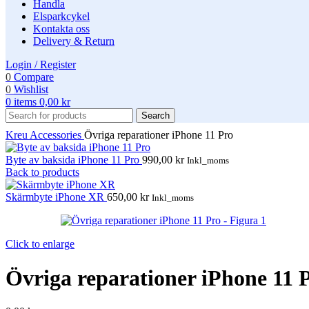
Handla
Elsparkcykel
Kontakta oss
Delivery & Return
Login / Register
0
Compare
0
Wishlist
0
items
0,00
kr
Search
Kreu
Accessories
Övriga reparationer iPhone 11 Pro
Byte av baksida iPhone 11 Pro
990,00
kr
Inkl_moms
Back to products
Skärmbyte iPhone XR
650,00
kr
Inkl_moms
Click to enlarge
Övriga reparationer iPhone 11 