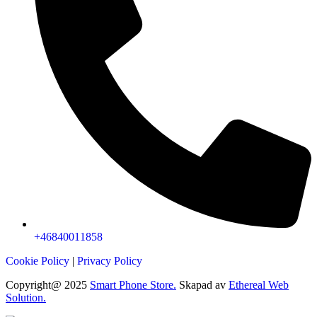
+46840011858
Cookie Policy
|
Privacy Policy
Copyright@ 2025
Smart Phone Store.
Skapad av
Ethereal Web
Solution.