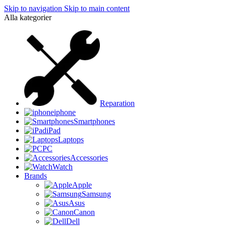
Skip to navigation
Skip to main content
Alla kategorier
Reparation
iphone
Smartphones
iPad
Laptops
PC
Accessories
Watch
Brands
Apple
Samsung
Asus
Canon
Dell