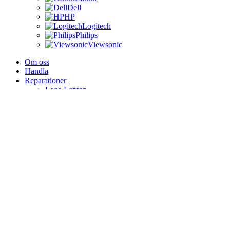
Dell
HP
Logitech
Philips
Viewsonic
Om oss
Handla
Reparationer
Laga Laptop
Laga iPad
Laga iPhone
Elsparkcykel
Kontakta oss
Delivery & Return
Shopping cart
Close
Sign in
Close
No account yet?
Create an Account
0
Compare