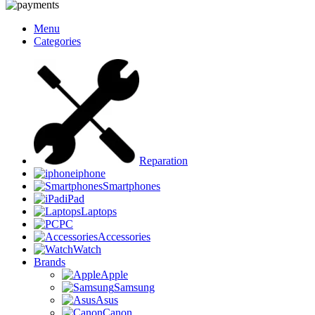
Menu
Categories
Reparation
iphone
Smartphones
iPad
Laptops
PC
Accessories
Watch
Brands
Apple
Samsung
Asus
Canon