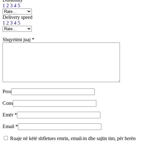
1
2
3
4
5
Delivery speed
1
2
3
4
5
Shqyrtimi juaj
*
Pros
Cons
Emër
*
Email
*
Ruaje në këtë shfletues emrin, email-in dhe sajtin tim, për herën