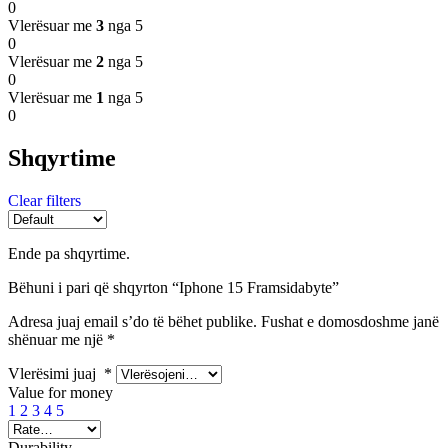
0
Vlerësuar me
3
nga 5
0
Vlerësuar me
2
nga 5
0
Vlerësuar me
1
nga 5
0
Shqyrtime
Clear filters
Ende pa shqyrtime.
Bëhuni i pari që shqyrton “Iphone 15 Framsidabyte”
Adresa juaj email s’do të bëhet publike.
Fushat e domosdoshme janë
shënuar me një
*
Vlerësimi juaj
*
Value for money
1
2
3
4
5
Durability