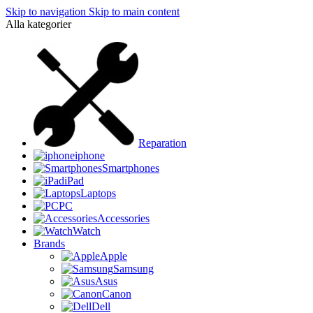
Skip to navigation
Skip to main content
Alla kategorier
Reparation
iphone
Smartphones
iPad
Laptops
PC
Accessories
Watch
Brands
Apple
Samsung
Asus
Canon
Dell