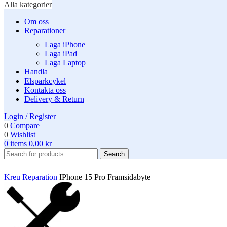
Alla kategorier
Om oss
Reparationer
Laga iPhone
Laga iPad
Laga Laptop
Handla
Elsparkcykel
Kontakta oss
Delivery & Return
Login / Register
0
Compare
0
Wishlist
0
items
0,00
kr
Search
Kreu
Reparation
IPhone 15 Pro Framsidabyte