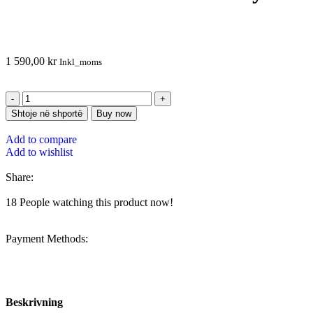
1 590,00
kr
Inkl_moms
Shtoje në shportë
Buy now
Add to compare
Add to wishlist
Share:
18
People watching this product now!
Payment Methods:
Beskrivning