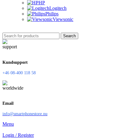
HP
Logitech
Philips
Viewsonic
Search
Kundsupport
+46 08-400 118 58
Email
info@smartphonestore.nu
Menu
Login / Register