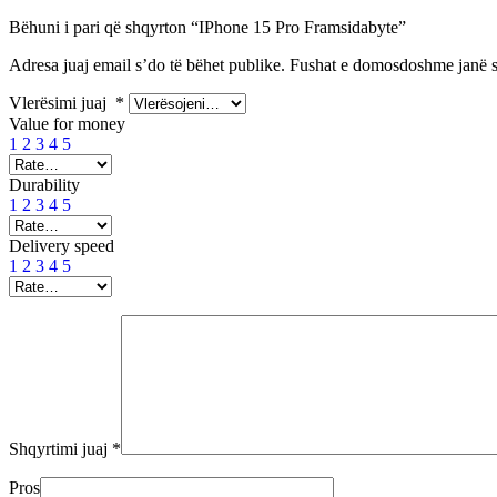
Bëhuni i pari që shqyrton “IPhone 15 Pro Framsidabyte”
Adresa juaj email s’do të bëhet publike.
Fushat e domosdoshme janë 
Vlerësimi juaj
*
Value for money
1
2
3
4
5
Durability
1
2
3
4
5
Delivery speed
1
2
3
4
5
Shqyrtimi juaj
*
Pros