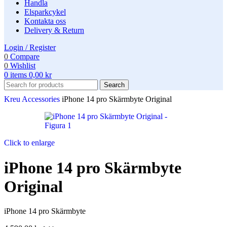
Handla
Elsparkcykel
Kontakta oss
Delivery & Return
Login / Register
0
Compare
0
Wishlist
0
items
0,00
kr
Search
Kreu
Accessories
iPhone 14 pro Skärmbyte Original
Click to enlarge
iPhone 14 pro Skärmbyte
Original
iPhone 14 pro Skärmbyte