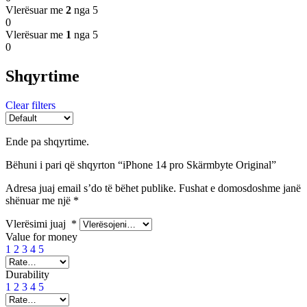
Vlerësuar me
2
nga 5
0
Vlerësuar me
1
nga 5
0
Shqyrtime
Clear filters
Ende pa shqyrtime.
Bëhuni i pari që shqyrton “iPhone 14 pro Skärmbyte Original”
Adresa juaj email s’do të bëhet publike.
Fushat e domosdoshme janë
shënuar me një
*
Vlerësimi juaj
*
Value for money
1
2
3
4
5
Durability
1
2
3
4
5