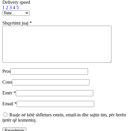
Delivery speed
1
2
3
4
5
Shqyrtimi juaj
*
Pros
Cons
Emër
*
Email
*
Ruaje në këtë shfletues emrin, email-in dhe sajtin tim, për herën
tjetër që komentoj.