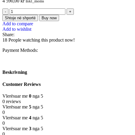
4 590,00
kr
Inkl_moms
Shtoje në shportë
Buy now
Add to compare
Add to wishlist
Share:
18
People watching this product now!
Payment Methods:
Beskrivning
Customer Reviews
Vlerësuar me
0
nga 5
0 reviews
Vlerësuar me
5
nga 5
0
Vlerësuar me
4
nga 5
0
Vlerësuar me
3
nga 5
0