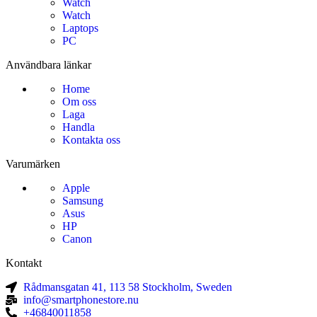
Watch
Watch
Laptops
PC
Användbara länkar
Home
Om oss
Laga
Handla
Kontakta oss
Varumärken
Apple
Samsung
Asus
HP
Canon
Kontakt
Rådmansgatan 41, 113 58 Stockholm, Sweden
info@smartphonestore.nu
+46840011858