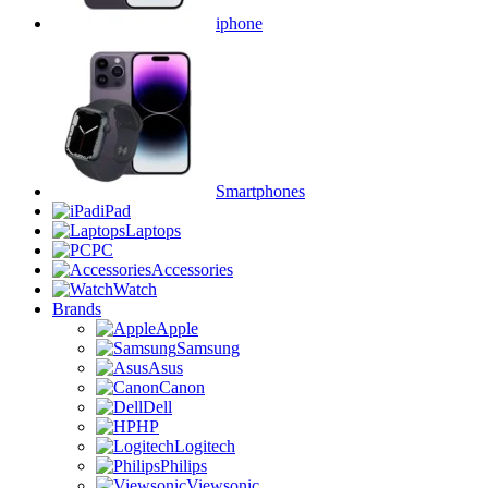
iphone
Smartphones
iPad
Laptops
PC
Accessories
Watch
Brands
Apple
Samsung
Asus
Canon
Dell
HP
Logitech
Philips
Viewsonic