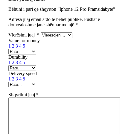
Bëhuni i pari që shqyrton “Iphone 12 Pro Framsidabyte”
Adresa juaj email s’do të bëhet publike.
Fushat e
domosdoshme janë shënuar me një
*
Vlerësimi juaj
*
Value for money
1
2
3
4
5
Durability
1
2
3
4
5
Delivery speed
1
2
3
4
5
Shqyrtimi juaj
*