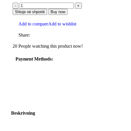
Shtoje në shportë
Buy now
Add to compare
Add to wishlist
Share:
20
People watching this product now!
Payment Methods:
Beskrivning