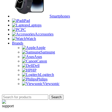
Smartphones
iPad
Laptops
PC
Accessories
Watch
Brands
Apple
Samsung
Asus
Canon
Dell
HP
Logitech
Philips
Viewsonic
Search