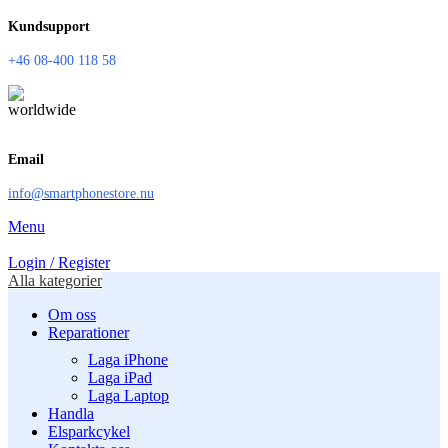
Kundsupport
+46 08-400 118 58
Email
info@smartphonestore.nu
Menu
Login / Register
Alla kategorier
Om oss
Reparationer
Laga iPhone
Laga iPad
Laga Laptop
Handla
Elsparkcykel