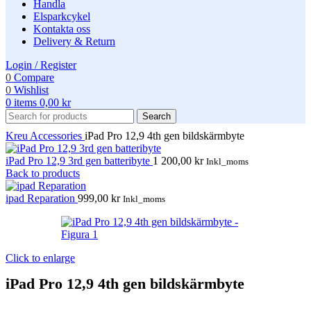
Handla
Elsparkcykel
Kontakta oss
Delivery & Return
Login / Register
0
Compare
0
Wishlist
0
items
0,00
kr
Search
Kreu
Accessories
iPad Pro 12,9 4th gen bildskärmbyte
iPad Pro 12,9 3rd gen batteribyte
1 200,00
kr
Inkl_moms
Back to products
ipad Reparation
999,00
kr
Inkl_moms
Click to enlarge
iPad Pro 12,9 4th gen bildskärmbyte