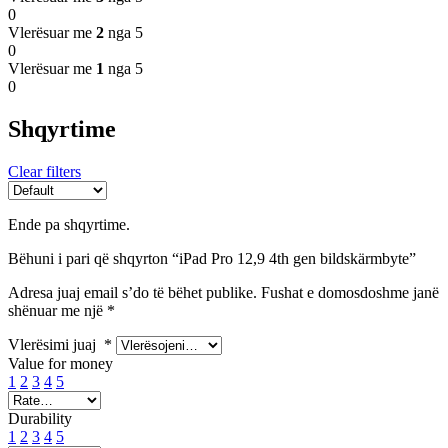
0
Vlerësuar me
2
nga 5
0
Vlerësuar me
1
nga 5
0
Shqyrtime
Clear filters
Ende pa shqyrtime.
Bëhuni i pari që shqyrton “iPad Pro 12,9 4th gen bildskärmbyte”
Adresa juaj email s’do të bëhet publike.
Fushat e domosdoshme janë
shënuar me një
*
Vlerësimi juaj
*
Value for money
1
2
3
4
5
Durability
1
2
3
4
5