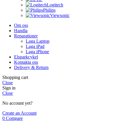
Logitech
Philips
Viewsonic
Om oss
Handla
Reparationer
Laga Laptop
Laga iPad
Laga iPhone
Elsparkcykel
Kontakta oss
Delivery & Return
Shopping cart
Close
Sign in
Close
No account yet?
Create an Account
0
Compare
0
Wishlist
0
items
Cart