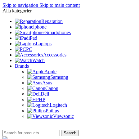
Skip to navigation
Skip to main content
Alla kategorier
Reparation
iphone
Smartphones
iPad
Laptops
PC
Accessories
Watch
Brands
Apple
Samsung
Asus
Canon
Dell
HP
Logitech
Philips
Viewsonic
Search