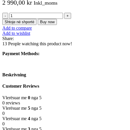
2 990,00
kr
Inkl_moms
Sasi
iPad
Shtoje në shportë
Buy now
Pro
Add to compare
12,9
Add to wishlist
4th
Share:
gen
13
People watching this product now!
bildskärmbyte
Payment Methods:
Beskrivning
Customer Reviews
Vlerësuar me
0
nga 5
0 reviews
Vlerësuar me
5
nga 5
0
Vlerësuar me
4
nga 5
0
Vlerësuar me
3
nga 5