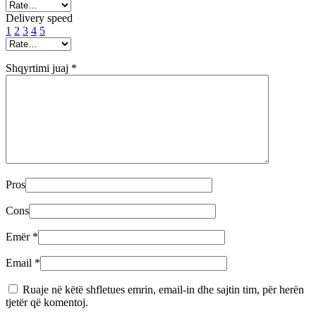
Delivery speed
1
2
3
4
5
Shqyrtimi juaj
*
Pros
Cons
Emër
*
Email
*
Ruaje në këtë shfletues emrin, email-in dhe sajtin tim, për herën
tjetër që komentoj.