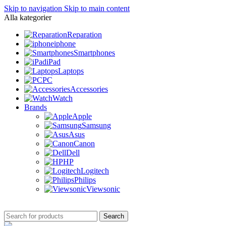
Skip to navigation
Skip to main content
Alla kategorier
Reparation
iphone
Smartphones
iPad
Laptops
PC
Accessories
Watch
Brands
Apple
Samsung
Asus
Canon
Dell
HP
Logitech
Philips
Viewsonic
Search