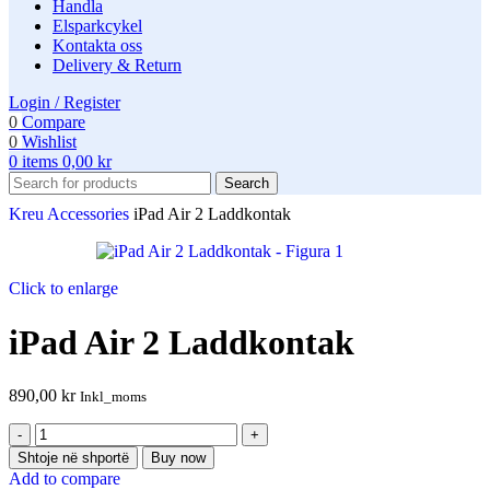
Handla
Elsparkcykel
Kontakta oss
Delivery & Return
Login / Register
0
Compare
0
Wishlist
0
items
0,00
kr
Search
Kreu
Accessories
iPad Air 2 Laddkontak
Click to enlarge
iPad Air 2 Laddkontak
890,00
kr
Inkl_moms
Shtoje në shportë
Buy now
Add to compare