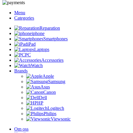
Menu
Categories
Reparation
iphone
Smartphones
iPad
Laptops
PC
Accessories
Watch
Brands
Apple
Samsung
Asus
Canon
Dell
HP
Logitech
Philips
Viewsonic
Om oss