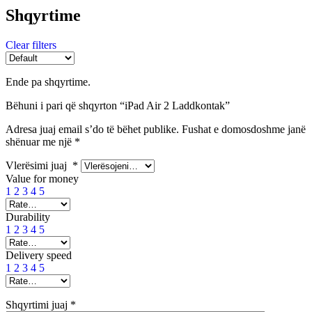
Shqyrtime
Clear filters
Ende pa shqyrtime.
Bëhuni i pari që shqyrton “iPad Air 2 Laddkontak”
Adresa juaj email s’do të bëhet publike.
Fushat e domosdoshme janë
shënuar me një
*
Vlerësimi juaj
*
Value for money
1
2
3
4
5
Durability
1
2
3
4
5
Delivery speed
1
2
3
4
5
Shqyrtimi juaj
*