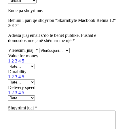
Ende pa shqyrtime.
Bëhuni i pari që shqyrton “Skärmbyte Macbook Retina 12″
2017”
Adresa juaj email s’do të bëhet publike.
Fushat e
domosdoshme janë shënuar me një
*
Vlerësimi juaj
*
Value for money
1
2
3
4
5
Durability
1
2
3
4
5
Delivery speed
1
2
3
4
5
Shqyrtimi juaj
*