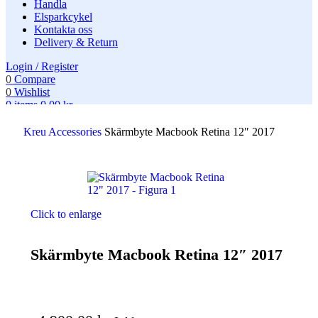
Handla
Elsparkcykel
Kontakta oss
Delivery & Return
Login / Register
0
Compare
0
Wishlist
0
items
0,00
kr
Search
Kreu
Accessories
Skärmbyte Macbook Retina 12″ 2017
Click to enlarge
Skärmbyte Macbook Retina 12″ 2017