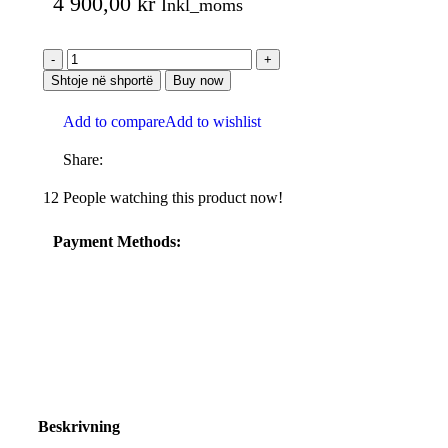
4 900,00
kr
Inkl_moms
Shtoje në shportë
Buy now
Add to compare
Add to wishlist
Share:
12
People watching this product now!
Payment Methods:
Beskrivning