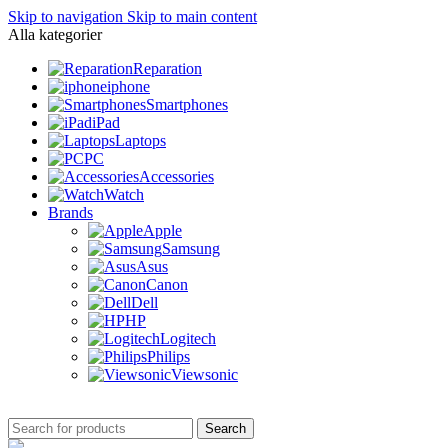
Skip to navigation
Skip to main content
Alla kategorier
Reparation
iphone
Smartphones
iPad
Laptops
PC
Accessories
Watch
Brands
Apple
Samsung
Asus
Canon
Dell
HP
Logitech
Philips
Viewsonic
Search