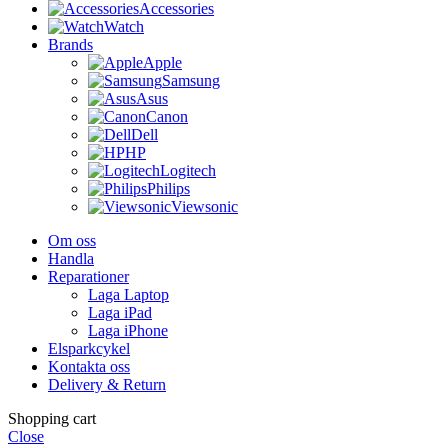
Accessories
Watch
Brands
Apple
Samsung
Asus
Canon
Dell
HP
Logitech
Philips
Viewsonic
Om oss
Handla
Reparationer
Laga Laptop
Laga iPad
Laga iPhone
Elsparkcykel
Kontakta oss
Delivery & Return
Shopping cart
Close