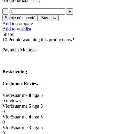
990,00
kr
Inkl_moms
Shtoje në shportë
Buy now
Add to compare
Add to wishlist
Share:
10
People watching this product now!
Payment Methods:
Beskrivning
Customer Reviews
Vlerësuar me
0
nga 5
0 reviews
Vlerësuar me
5
nga 5
0
Vlerësuar me
4
nga 5
0
Vlerësuar me
3
nga 5
0