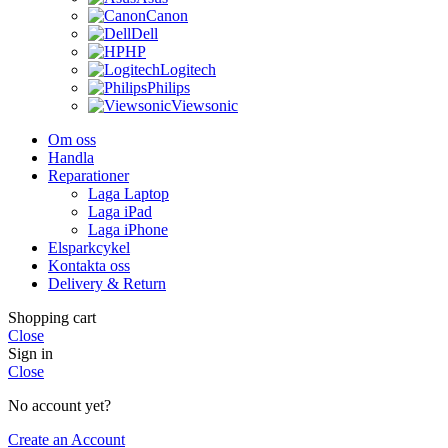
Canon
Dell
HP
Logitech
Philips
Viewsonic
Om oss
Handla
Reparationer
Laga Laptop
Laga iPad
Laga iPhone
Elsparkcykel
Kontakta oss
Delivery & Return
Shopping cart
Close
Sign in
Close
No account yet?
Create an Account