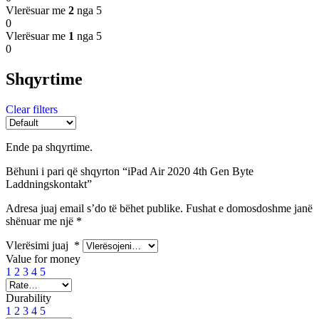
Vlerësuar me
2
nga 5
0
Vlerësuar me
1
nga 5
0
Shqyrtime
Clear filters
Ende pa shqyrtime.
Bëhuni i pari që shqyrton “iPad Air 2020 4th Gen Byte
Laddningskontakt”
Adresa juaj email s’do të bëhet publike.
Fushat e domosdoshme janë
shënuar me një
*
Vlerësimi juaj
*
Value for money
1
2
3
4
5
Durability
1
2
3
4
5