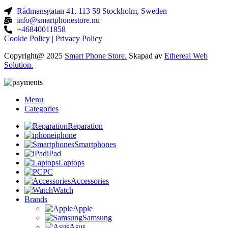
Rådmansgatan 41, 113 58 Stockholm, Sweden
info@smartphonestore.nu
+46840011858
Cookie Policy
|
Privacy Policy
Copyright@ 2025
Smart Phone Store.
Skapad av
Ethereal Web
Solution.
Menu
Categories
Reparation
iphone
Smartphones
iPad
Laptops
PC
Accessories
Watch
Brands
Apple
Samsung
Asus