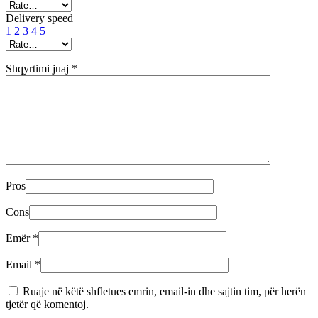
Delivery speed
1
2
3
4
5
Shqyrtimi juaj
*
Pros
Cons
Emër
*
Email
*
Ruaje në këtë shfletues emrin, email-in dhe sajtin tim, për herën
tjetër që komentoj.