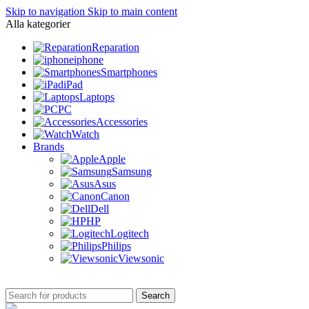
Skip to navigation
Skip to main content
Alla kategorier
Reparation
iphone
Smartphones
iPad
Laptops
PC
Accessories
Watch
Brands
Apple
Samsung
Asus
Canon
Dell
HP
Logitech
Philips
Viewsonic
Search