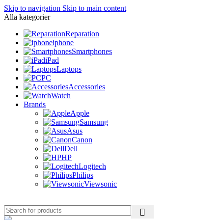
Skip to navigation
Skip to main content
Alla kategorier
Reparation
iphone
Smartphones
iPad
Laptops
PC
Accessories
Watch
Brands
Apple
Samsung
Asus
Canon
Dell
HP
Logitech
Philips
Viewsonic